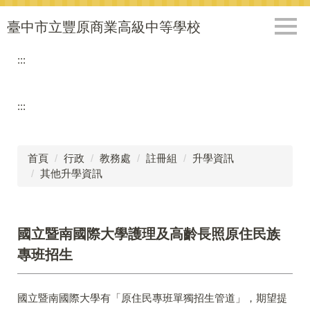
跳
到
臺中市立豐原商業高級中等學校
主
要
:::
內
容
區
:::
首頁
行政
教務處
註冊組
升學資訊
其他升學資訊
國立暨南國際大學護理及高齡長照原住民族
專班招生
國立暨南國際大學有「原住民專班單獨招生管道」，期望提