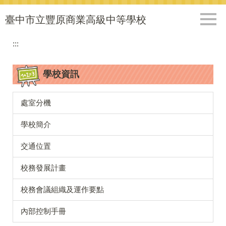
跳
到
臺中市立豐原商業高級中等學校
主
要
:::
內
容
學校資訊
區
處室分機
學校簡介
交通位置
校務發展計畫
校務會議組織及運作要點
內部控制手冊