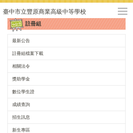
跳
到
臺中市立豐原商業高級中等學校
主
註冊組
要
內
容
最新公告
區
註冊組檔案下載
相關法令
獎助學金
數位學生證
成績查詢
招生訊息
新生專區