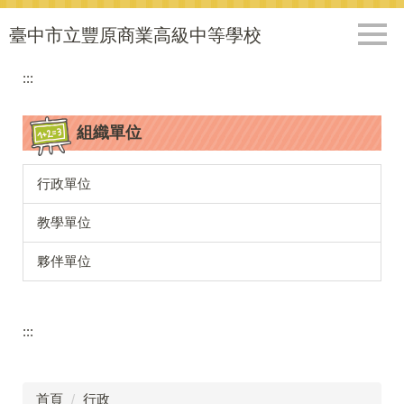
跳
到
臺中市立豐原商業高級中等學校
主
要
:::
內
容
組織單位
區
行政單位
教學單位
夥伴單位
:::
首頁
行政