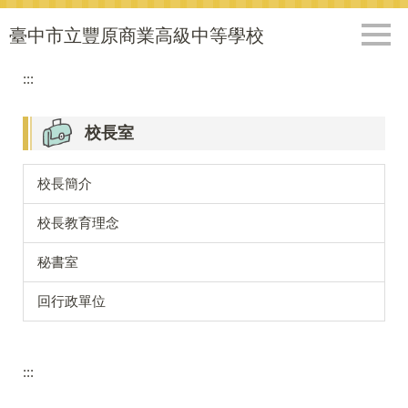
跳
到
臺中市立豐原商業高級中等學校
主
要
:::
內
容
校長室
區
校長簡介
校長教育理念
秘書室
回行政單位
:::