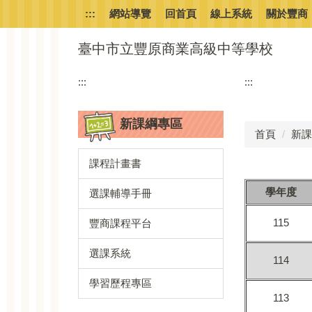
跳
:::
網站導覽
回首頁
線上系統
關於豐商
到
主
臺中市立豐原商業高級中等學校
要
內
:::
:::
容
區
新課綱專區
首頁
新課
課程計畫書
學年度
選課輔導手冊
115
豐商課程平台
選課系統
114
學習歷程專區
113