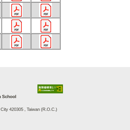
中等學校
h School
 City 420305 , Taiwan (R.O.C.)