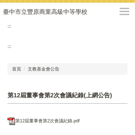
跳
到
臺中市立豐原商業高級中等學校
主
要
:::
內
容
區
:::
首頁
文教基金會公告
第12屆董事會第2次會議紀錄(上網公告)
第12屆董事會第2次會議紀錄.pdf