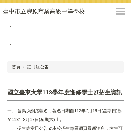
跳
到
臺中市立豐原商業高級中等學校
主
要
:::
內
容
區
:::
首頁
註冊組公告
國立臺東大學113學年度進修學士班招生資訊
一、 旨揭採網路報名，報名日期自113年7月18日(星期四)起
至113年8月17日(星期六)止。
二、 招生簡章已公告於本校招生專區網頁最新消息，考生可