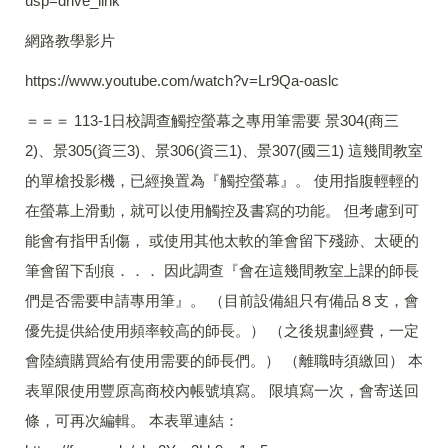
usp=drive_link
網路教學影片
https://www.youtube.com/watch?v=Lr9Qa-oaslc
＝＝＝ 113-1日校調查觸控螢幕之專用筆需要 景304(商三
2)、景305(資三3)、景306(資三1)、景307(國三1) 這幾間教室
的單槍投影機，已經換置為『觸控螢幕』。 使用指腹輕輕的
在螢幕上滑動，就可以使用觸控及書寫的功能。 但考慮到可
能會有指甲刮傷， 或使用其他太軟的筆會留下殘跡、太硬的
筆會留下刮痕．．． 因此調查『會在這幾間教室上課的師長
們是否需要申請專用筆』。 （目前設備組只有備品８支，會
優先提供給使用頻率較高的師長。） （之後規劃經費，一定
會陸續購買給有使用需要的師長們。） （離職時須繳回） 本
表單限使用豐原高商校內帳號填寫。 限填寫一次，會寄送回
條，可再次編輯。 本表單連結：