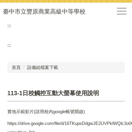
跳
到
臺中市立豐原商業高級中等學校
主
要
:::
內
容
區
:::
首頁
設備組檔案下載
113-1日校觸控互動大螢幕使用說明
實地示範影片(請用校內google帳號開啟)
https://drive.google.com/file/d/16TKupsDdgwJE2UVPklWQlc3o