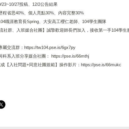
/23~10/27投稿、12/2公告結果
：歷程省思40%、個人亮點30%、內容完整30%
104職涯教育長Spring、大安高工櫻仁老師、104學生團隊
交流社群、入班媒合社團】誠摯歡迎師長們加入，接收第一手104學
。
流群：https://tw104.pse.is/6gx7py
系入班分享媒合社團： https://pse.is/66mthj
【入社問題+同意社團規範】操作影片：https://pse.is/66mukc