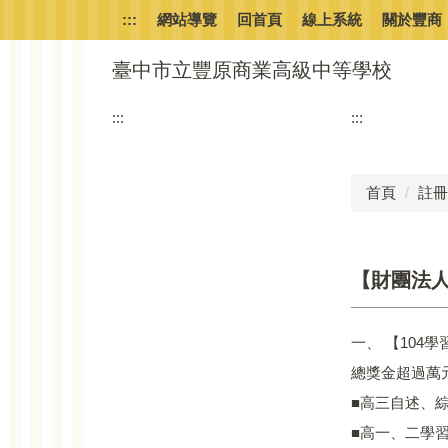
跳
:::
網站導覽
回首頁
線上系統
關於豐商
到
主
臺中市立豐原商業高級中等學校
要
內
:::
:::
容
區
首頁
註冊
【財團法
一、 【104
總獎金超過萬
■高三自述、綜整心得
■高一、二學習歷程檔