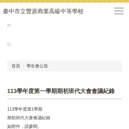
跳
到
臺中市立豐原商業高級中等學校
主
要
:::
內
容
區
:::
首頁
學生會公告
113學年度第一學期期初班代大會會議紀錄
113學年度第1學期
期初班代大會會議紀錄
如附件，請參閱。