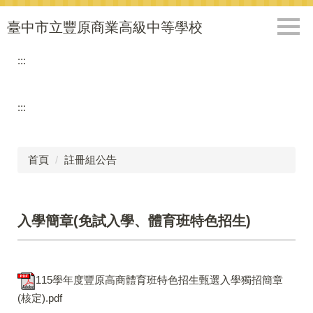
跳
到
臺中市立豐原商業高級中等學校
主
要
:::
內
容
區
:::
首頁
註冊組公告
入學簡章(免試入學、體育班特色招生)
115學年度豐原高商體育班特色招生甄選入學獨招簡章
(核定).pdf