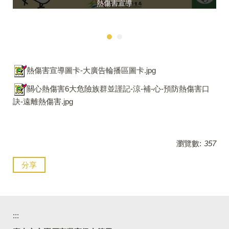
熱傷害宣導
熱傷害宣導圖卡-大廣告輪播區圖卡.jpg
關心熱傷害6大危險族群並謹記-涼-補-心-預防熱傷害口
訣-遠離熱傷害.jpg
瀏覽數:
357
分享
:::