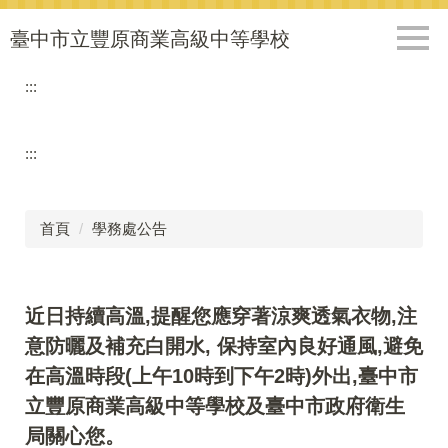
跳
到
臺中市立豐原商業高級中等學校
主
要
:::
內
容
區
:::
首頁
學務處公告
近日持續高溫,提醒您應穿著涼爽透氣衣物,注
意防曬及補充白開水, 保持室內良好通風,避免
在高溫時段(上午10時到下午2時)外出,臺中市
立豐原商業高級中等學校及臺中市政府衛生
局關心您。