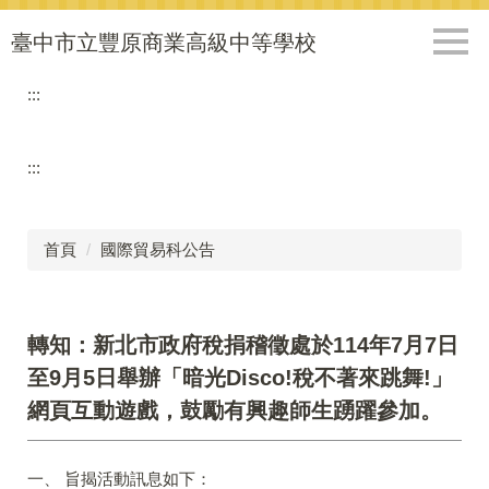
跳
到
臺中市立豐原商業高級中等學校
主
要
:::
內
容
區
:::
首頁
國際貿易科公告
轉知：新北市政府稅捐稽徵處於114年7月7日
至9月5日舉辦「暗光Disco!稅不著來跳舞!」
網頁互動遊戲，鼓勵有興趣師生踴躍參加。
一、 旨揭活動訊息如下：