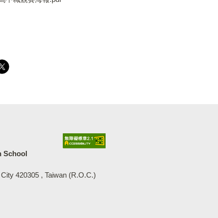
中等學校
h School
 City 420305 , Taiwan (R.O.C.)