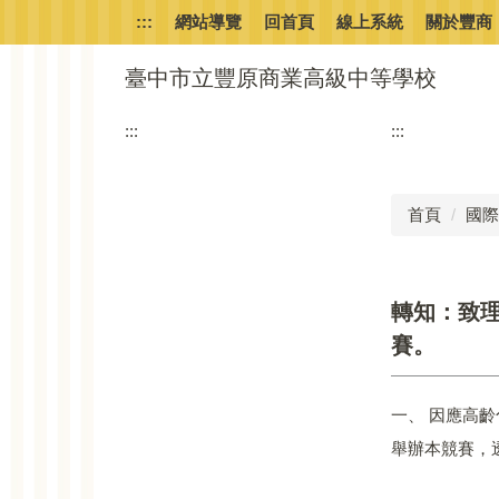
跳
:::
網站導覽
回首頁
線上系統
關於豐商
到
主
臺中市立豐原商業高級中等學校
要
內
:::
:::
容
區
首頁
國際
轉知：致理
賽。
一、 因應高
舉辦本競賽，