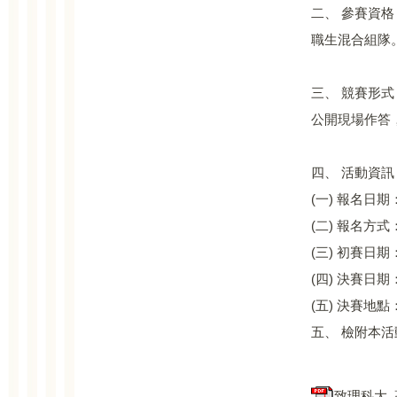
二、 參賽資
職生混合組隊
三、 競賽形
公開現場作答
四、 活動資訊
(一) 報名日期
(二) 報名方式：
(三) 初賽日期
(四) 決賽日期
(五) 決賽地
五、 檢附本
致理科大_