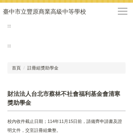
跳
到
臺中市立豐原商業高級中等學校
主
要
:::
內
容
區
:::
首頁
註冊組獎助學金
財法法人台北市蔡林不社會福利基金會清寒
獎助學金
校內收件截止日期；114年11月15日前，請備齊申請書及證
明文件，交至註冊組彙整。