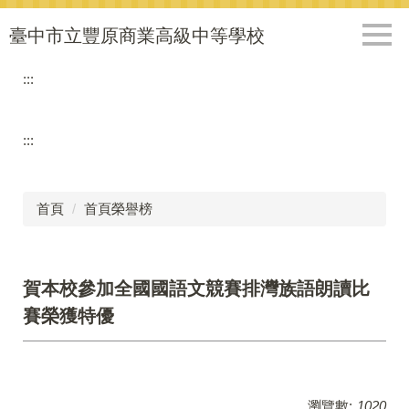
跳
到
臺中市立豐原商業高級中等學校
主
要
:::
內
容
區
:::
首頁
首頁榮譽榜
賀本校參加全國國語文競賽排灣族語朗讀比
賽榮獲特優
瀏覽數:
1020