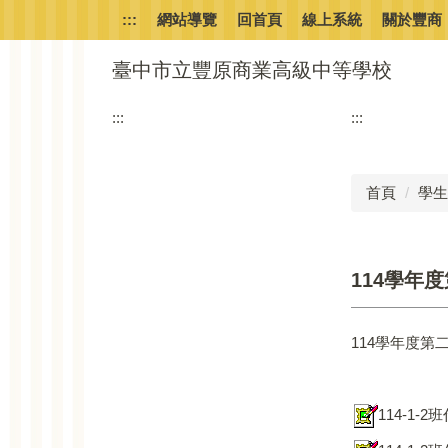
跳
:::
網站導覽
回首頁
線上系統
關於豐商
到
主
臺中市立豐原商業高級中等學校
要
內
:::
:::
容
區
首頁
學生
114學年
114學年度第
114-1-