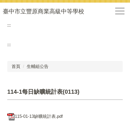
跳
到
臺中市立豐原商業高級中等學校
主
要
:::
內
容
區
:::
首頁
生輔組公告
114-1每日缺曠統計表(0113)
115-01-13缺曠統計表.pdf