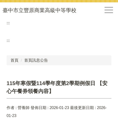
跳
到
臺中市立豐原商業高級中等學校
主
要
:::
內
容
區
:::
首頁
首頁訊息公告
115年寒假暨114學年度第2學期例假日 【安
心午餐券領餐內容】
作者 :
營養師
發佈日期 :
2026-01-23
最後更新日期 :
2026-
01-23