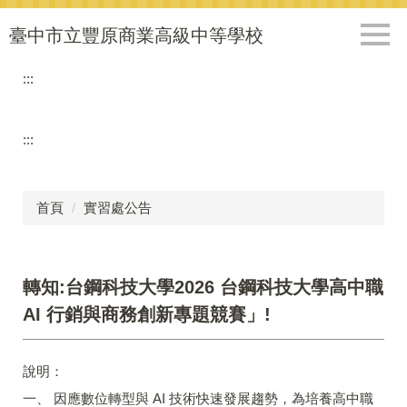
跳
到
臺中市立豐原商業高級中等學校
主
要
:::
內
容
區
:::
首頁
實習處公告
轉知:台鋼科技大學2026 台鋼科技大學高中職
AI 行銷與商務創新專題競賽」!
說明：
一、 因應數位轉型與 AI 技術快速發展趨勢，為培養高中職