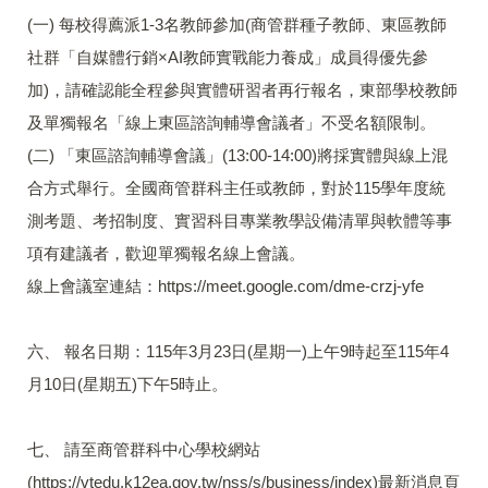
(一) 每校得薦派1-3名教師參加(商管群種子教師、東區教師
社群「自媒體行銷×AI教師實戰能力養成」成員得優先參
加)，請確認能全程參與實體研習者再行報名，東部學校教師
及單獨報名「線上東區諮詢輔導會議者」不受名額限制。
(二) 「東區諮詢輔導會議」(13:00-14:00)將採實體與線上混
合方式舉行。全國商管群科主任或教師，對於115學年度統
測考題、考招制度、實習科目專業教學設備清單與軟體等事
項有建議者，歡迎單獨報名線上會議。
線上會議室連結：https://meet.google.com/dme-crzj-yfe
六、 報名日期：115年3月23日(星期一)上午9時起至115年4
月10日(星期五)下午5時止。
七、 請至商管群科中心學校網站
(https://vtedu.k12ea.gov.tw/nss/s/business/index)最新消息頁