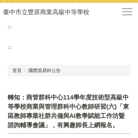
跳
到
臺中市立豐原商業高級中等學校
主
要
:::
內
容
區
:::
首頁
國際貿易科公告
轉知：商管群科中心114學年度技術型高級中
等學校商業與管理群科中心教師研習(六)「東
區教師專業社群共備與AI教學賦能工作坊暨
諮詢輔導會議」，有興趣師長上網報名。