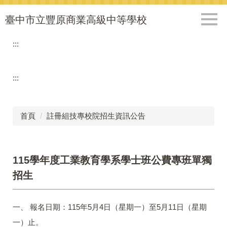
跳
到
臺中市立豐原商業高級中等學校
主
要
:::
內
容
區
:::
首頁
註冊組技專校院招生資訊公告
115學年度工業教育學系學士班公費專班單獨
招生
一、 報名日期：115年5月4日（星期一）至5月11日（星期
一）止。