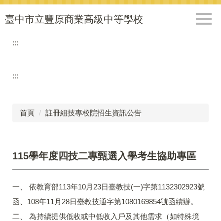
跳
到
臺中市立豐原商業高級中等學校
主
要
:::
內
容
區
:::
首頁
註冊組技專校院招生資訊公告
115學年度四技二專甄選入學考生協助專區
一、 依教育部113年10月23日臺教技(一)字第1132302923號
函、108年11月28日臺教技通字第1080169854號函續辦。
二、 為持續提供低收或中低收入戶及其他需求（如特殊境