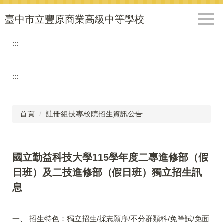
跳
到
臺中市立豐原商業高級中等學校
主
要
:::
內
容
區
:::
首頁
註冊組技專校院招生資訊公告
國立勤益科技大學115學年度二專進修部（假
日班）及二技進修部（假日班）獨立招生訊
息
一、 招生特色：獨立招生/採志願序/不分群類科/免筆試/免面