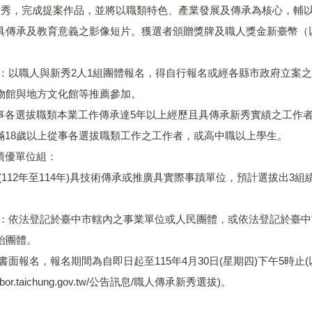
新秀，完成提案作品，並將以職類特色、產業發展及傳承為核心，輔
傳承及教育意義之影像短片。獲選者頒贈獎牌及職人獎金新臺幣（以下同）
格：以職人與新秀2人1組團體報名，得自行報名或經各縣市政府立案
物館與地方文化館等推薦參加。
：從事各選拔職類本業工作傳承達5年以上經歷且具傳承新秀實績之工作
年滿18歲以上從事各選拔職類工作之工作者，或高中職以上學生。
承績優單位組：
(112年至114年)具技術傳承或推廣具實際事蹟單位，預計選拔出3
格：依法登記於臺中市轄內之事業單位或人民團體，或依法登記於臺
治團體。
書面報名，報名期間為自即日起至115年4月30日(星期四)下午5時
w.labor.taichung.gov.tw/公告訊息/職人傳承新秀選拔)。