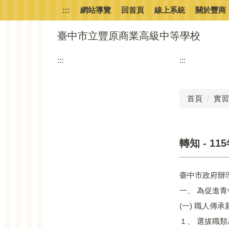
跳
:::
網站導覽
回首頁
線上系統
關於豐商
到
主
臺中市立豐原商業高級中等學校
要
內
:::
:::
容
區
首頁
實習
轉知 - 
臺中市政府辦
一、 為促進
(一) 職人傳
１、 選拔職