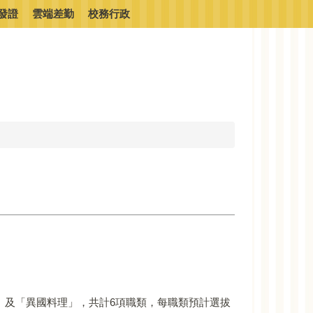
發證
雲端差勤
校務行政
築」及「異國料理」，共計6項職類，每職類預計選拔