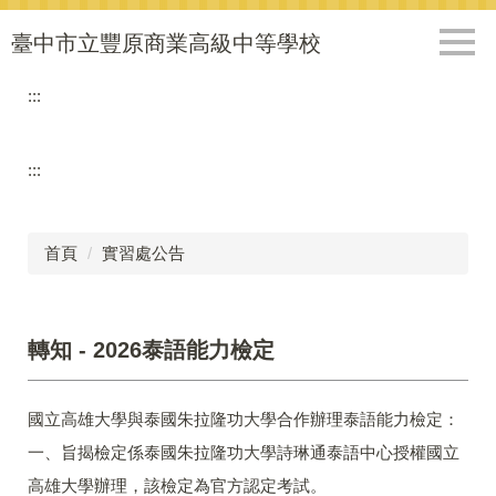
跳
到
臺中市立豐原商業高級中等學校
主
要
:::
內
容
區
:::
首頁
實習處公告
轉知 - 2026泰語能力檢定
國立高雄大學與泰國朱拉隆功大學合作辦理泰語能力檢定：
一、旨揭檢定係泰國朱拉隆功大學詩琳通泰語中心授權國立
高雄大學辦理，該檢定為官方認定考試。