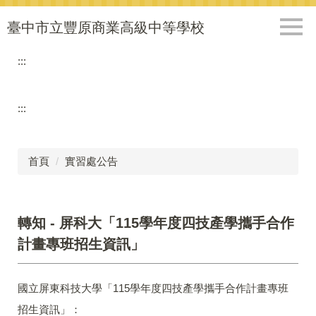
跳
到
臺中市立豐原商業高級中等學校
主
要
:::
內
容
區
:::
首頁
實習處公告
轉知 - 屏科大「115學年度四技產學攜手合作
計畫專班招生資訊」
國立屏東科技大學「115學年度四技產學攜手合作計畫專班
招生資訊」：