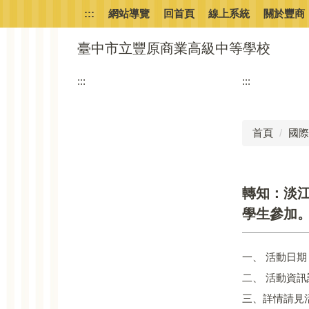
跳
:::
網站導覽
回首頁
線上系統
關於豐商
到
主
臺中市立豐原商業高級中等學校
要
內
:::
:::
容
區
首頁
國際
轉知：淡
學生參加
一、 活動日期
二、 活動資訊請至網
三、詳情請見