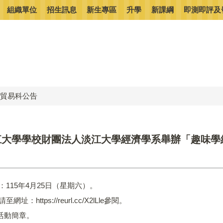
組織單位
招生訊息
新生專區
升學
新課綱
即測即評及
貿易科公告
江大學學校財團法人淡江大學經濟學系舉辦「趣味學
。
：115年4月25日（星期六）。
址：https://reurl.cc/X2lLle參閱。
活動簡章。