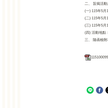
二、 旨揭活
(一) 115年
(二) 115年
(三) 115年
(四) 活動地
三、 隨函檢
115100099