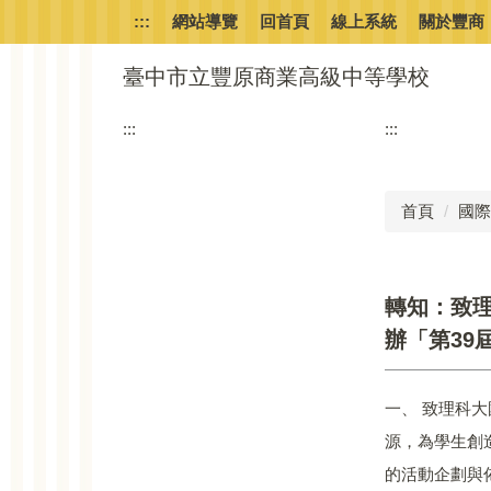
跳
:::
網站導覽
回首頁
線上系統
關於豐商
到
主
臺中市立豐原商業高級中等學校
要
內
:::
:::
容
區
首頁
國際
轉知：致理
辦「第39
一、 致理科
源，為學生創
的活動企劃與