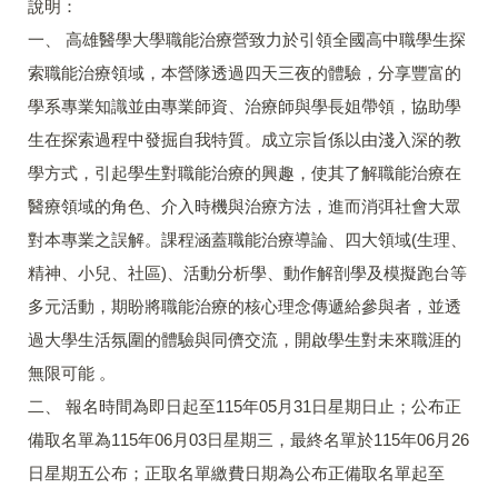
說明：
一、 高雄醫學大學職能治療營致力於引領全國高中職學生探
索職能治療領域，本營隊透過四天三夜的體驗，分享豐富的
學系專業知識並由專業師資、治療師與學長姐帶領，協助學
生在探索過程中發掘自我特質。成立宗旨係以由淺入深的教
學方式，引起學生對職能治療的興趣，使其了解職能治療在
醫療領域的角色、介入時機與治療方法，進而消弭社會大眾
對本專業之誤解。課程涵蓋職能治療導論、四大領域(生理、
精神、小兒、社區)、活動分析學、動作解剖學及模擬跑台等
多元活動，期盼將職能治療的核心理念傳遞給參與者，並透
過大學生活氛圍的體驗與同儕交流，開啟學生對未來職涯的
無限可能 。
二、 報名時間為即日起至115年05月31日星期日止；公布正
備取名單為115年06月03日星期三，最終名單於115年06月26
日星期五公布；正取名單繳費日期為公布正備取名單起至