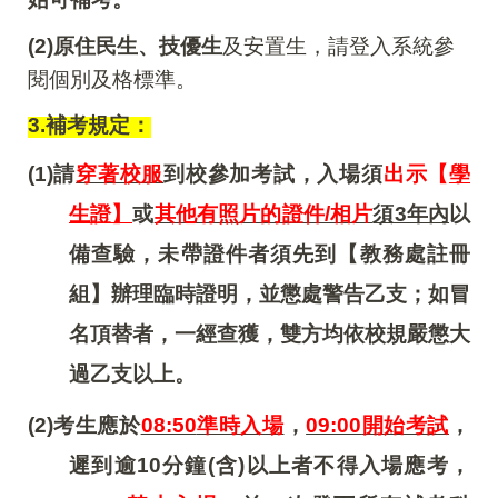
(2)
原住民生、技優生
及安置生，請登入系統參
閱個別及格標準。
3.
補考規定：
(1)
請
穿著校服
到校參加考試，入場須
出示【
學
生證】
或
其他有照片的證件/相片
須3年內
以
備查驗，未帶證件者須先到【教務處註冊
組】辦理臨時證明，並懲處警告乙支；如冒
名頂替者，一經查獲，雙方均依校規嚴懲大
過乙支以上。
(2)
考生應於
08:50
準時入場
，
09:00
開始考試
，
遲到逾10分鐘(含)以上者不得入場應考，