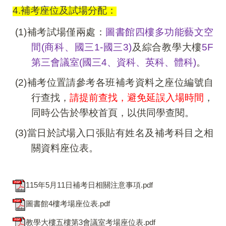
4.
補考座位及試場分配：
(1)
補考試場僅兩處：
圖書館四樓多功能藝文空
間(商科、國三1-國三3)
及綜合教學大樓
5F
第三會議室(國三4、資科、英科、體科)
。
(2)
補考位置請參考各班補考資料之座位編號自
行查找，
請提前查找，避免延誤入場時間
，
同時公告於學校首頁，以供同學查閱。
(3)
當日於試場入口張貼有姓名及補考科目之相
關資料座位表。
115年5月11日補考日相關注意事項.pdf
圖書館4樓考場座位表.pdf
教學大樓五樓第3會議室考場座位表.pdf