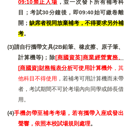
09:10
禁止入場
，並一次發下所有補考科
目；考試30分鐘後，即09:40始可繳卷離
開；
缺席者視同放棄補考，不得要求另外補
考
。
(3)
請自行攜帶文具(2B鉛筆、橡皮擦、原子筆、
計算機等)；除
[
商國資英]商業經營實務
、
[
商國資]財務報表分析
可使用計算機外
，其
他科目不得使用
，若補考可用計算機而未帶
者，考試期間不可於考場內向同學或師長借
用。
(4)
手機勿帶至補考考場，若有攜帶入座或發出
聲響，依照本校試場規則處理
。