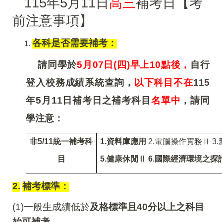
115
年5月11日
高三
補考日【考
前注意事項】
各科是否需要補考
：
請同學於
5
月07日(四)早上10點後，
自行
登入校務成績系統查詢，
以下科目不在
115
年5月11日補考日之補考科目
名單中
，請同
學注意：
非5/11統一補考科
1.
資料庫應用
2.
電腦操作實務Ⅱ 3
目
5.
健康休閒Ⅱ 6.國際經濟環境之探討
2.
補考標準：
(1)
一般生成績低於
及格標準且40分以上之科目
始可補考。