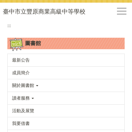
跳
到
臺中市立豐原商業高級中等學校
主
要
:::
內
容
圖書館
區
最新公告
成員簡介
關於圖書館
讀者服務
活動及展覽
我要借書