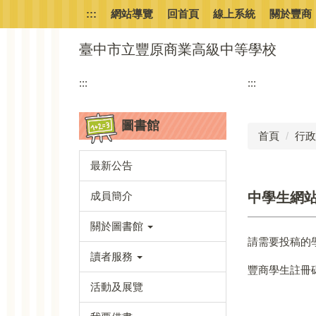
跳
:::
網站導覽
回首頁
線上系統
關於豐商
到
主
臺中市立豐原商業高級中等學校
要
內
:::
:::
容
區
圖書館
首頁
行政
最新公告
成員簡介
中學生網
關於圖書館
請需要投稿的
讀者服務
豐商學生註冊碼為：
活動及展覽