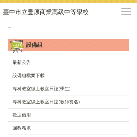
跳
到
臺中市立豐原商業高級中等學校
主
要
:::
內
容
設備組
區
最新公告
設備組檔案下載
專科教室線上教室日誌(學生)
專科教室線上教室日誌(教師簽名)
歡迎借用
回教務處